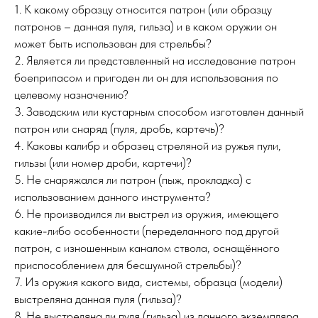
1. К какому образцу относится патрон (или образцу
патронов – данная пуля, гильза) и в каком оружии он
может быть использован для стрельбы?
2. Является ли представленный на исследование патрон
боеприпасом и пригоден ли он для использования по
целевому назначению?
3. Заводским или кустарным способом изготовлен данный
патрон или снаряд (пуля, дробь, картечь)?
4. Каковы калибр и образец стреляной из ружья пули,
гильзы (или номер дроби, картечи)?
5. Не снаряжался ли патрон (пыж, прокладка) с
использованием данного инструмента?
6. Не производился ли выстрел из оружия, имеющего
какие-либо особенности (переделанного под другой
патрон, с изношенным каналом ствола, оснащённого
приспособлением для бесшумной стрельбы)?
7. Из оружия какого вида, системы, образца (модели)
выстреляна данная пуля (гильза)?
8. Не выстреляна ли пуля (гильза) из данного экземпляра