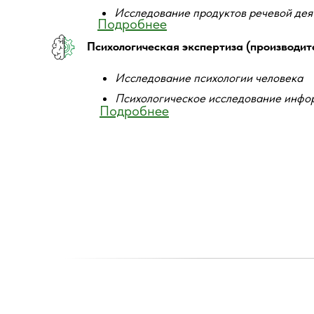
Исследование продуктов речевой дея
законодательством Российской Федера
Подробнее
Психологическая экспертиза (производитс
Дополнительными видами деятельнос
– консультирование по вопросам подгот
Исследование психологии человека
– выполнение экспертных исследований
Психологическое исследование инфо
Подробнее
использованием методов и методик, пр