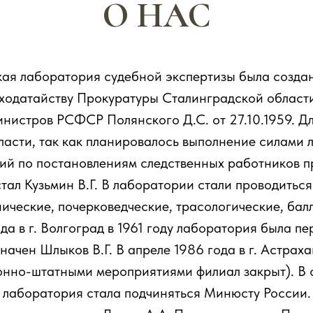
О НАС
ая лаборатория судебной экспертизы была создана
 ходатайству Прокуратуры Сталинградской облас
истров РСФСР Полянского Д.С. от 27.10.1959. Д
асти, так как планировалось выполнение силами 
ий по постановлениям следственных работников п
л Кузьмин В.Г. В лаборатории стали проводиться
нические, почерковедческие, трасологические, бал
ада в г. Волгоград в 1961 году лаборатория была
начен Шлыков В.Г. В апреле 1986 года в г. Астр
ионно-штатными мероприятиями филиал закрыт). В 
лаборатория стала подчиняться Минюсту России.