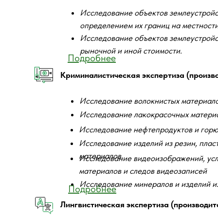
Исследование объектов землеустройст
Кабинеты работников учр
определением их границ на местности
Исследование объектов землеустройс
Основная цель:
рыночной и иной стоимости.
Подробнее
ФБУ Волгоградская ЛСЭ Минюста Росси
Криминалистическая экспертиза (производ
деятельности лаборатории является защ
посредством проведения объективных н
Исследование волокнистых материалов
Лаборатория осуществляет государстве
Исследование лакокрасочных матери
исполнения полномочий судов, судей, о
Исследование нефтепродуктов и гор
экспертиз на основании Федерального 
Исследование изделий из резин, плас
деятельности в Российской Федерации»
материалов
Исследование видеоизображений, усло
материалов и следов видеозаписей
Основной вид деятельности:
Исследование минералов и изделий и
Подробнее
– производство экспертиз и экспертных
Лингвистическая экспертиза (производится
(СК, МВД, ФСБ, ФССП, МЧС России) по 