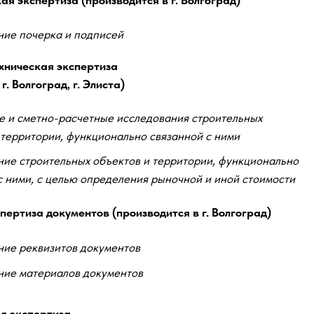
я экспертиза (производится в г. Волгоград)
ие почерка и подписей
 коридора в помещении учреждения
хническая экспертиза
г. Волгоград, г. Элиста)
е и сметно-расчетные исследования строительных
 территории, функционально связанной с ними
ие строительных объектов и территории, функционально
с ними, с целью определения рыночной и иной стоимости
пертиза документов (производится в г. Волгоград)
ие реквизитов документов
ие материалов документов
я экспертиза