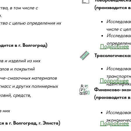
(производится в 
ва, в том числе с
еждения
Помещение хи
.
Исследован
тва с целью определения их
числе с це
Исследован
и является государственным экспертным учрежде
определени
ится в г. Волгоград)
Подробнее
ита интересов государства, прав и свобод гражда
Трасологическая
аучно обоснованных судебных экспертиз и экспер
 и изделий из них
нную экспертную деятельность в процессе судопро
Исследован
алов и покрытий
рганов дознания и следствия посредством организ
транспортн
юче-смазочных материалов
Подробнее
идентифик
закона от 31.05.2001 № 73-ФЗ «О государственн
тмасс и других полимерных
Финансово-экон
 и ведомственных нормативно-правовых актов.
вий, средств,
(производится в 
з них
Исследован
 исследований по заданиям судов, следственных о
экономичес
Подробнее
 в г. Волгоград, г. Элиста)
уголовным, гражданским, административным, арб