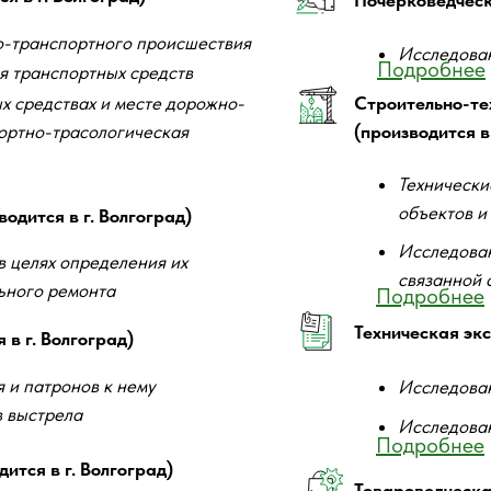
Почерковедческа
о-транспортного происшествия
Исследован
Подробнее
 (вид с разных сторон)
Часть общего
я транспортных средств
х средствах и месте дорожно-
Строительно-те
ортно-трасологическая
(производится в 
Технически
объектов и
одится в г. Волгоград)
Исследован
в целях определения их
связанной 
ьного ремонта
Подробнее
Техническая экс
 в г. Волгоград)
 и патронов к нему
Исследован
в выстрела
Исследован
Подробнее
ится в г. Волгоград)
Товароведческа