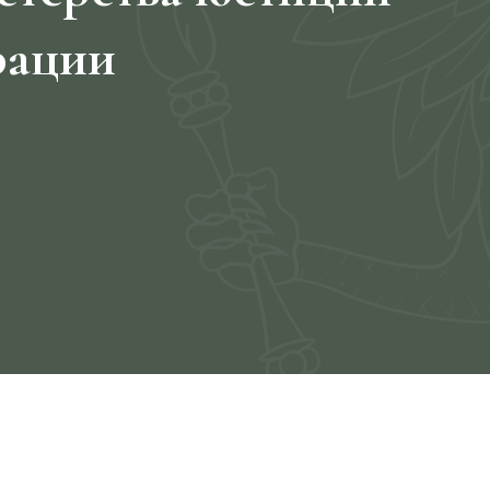
рации
я