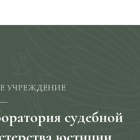
а России
Экспертизы
Прейскурант
О нас
Н
Е УЧРЕЖДЕНИЕ
боратория судебной
стерства юстиции