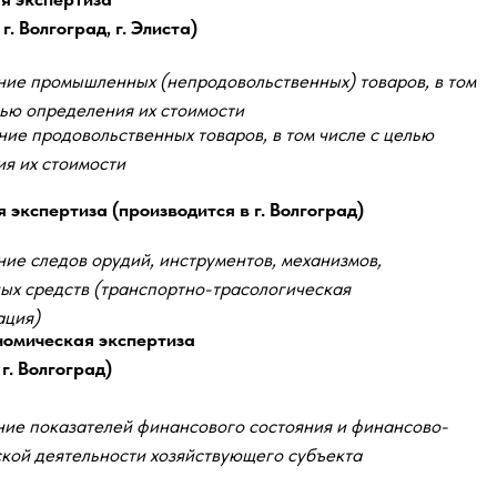
г. Волгоград, г. Элиста)
мической лаборатории учреждения
ие промышленных (непродовольственных) товаров, в том
лью определения их стоимости
ие продовольственных товаров, в том числе с целью
нием. Основной целью
я их стоимости
нина, прав юридического лица
 экспертиза (производится в г. Волгоград)
тных исследований.
изводства для обеспечения
ие следов орудий, инструментов, механизмов,
ации и производства судебных
ых средств (транспортно-трасологическая
ация)
ой судебно-экспертной
омическая экспертиза
г. Волгоград)
ие показателей финансового состояния и финансово-
рганов и органов дознания разных ведомств
кой деятельности хозяйствующего субъекта
итражным делам в соответствии с