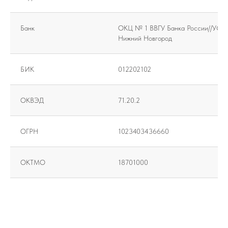
Банк
ОКЦ № 1 ВВГУ Банка России//УФК п
Нижний Новгород
БИК
012202102
ОКВЭД
71.20.2
ОГРН
1023403436660
ОКТМО
18701000