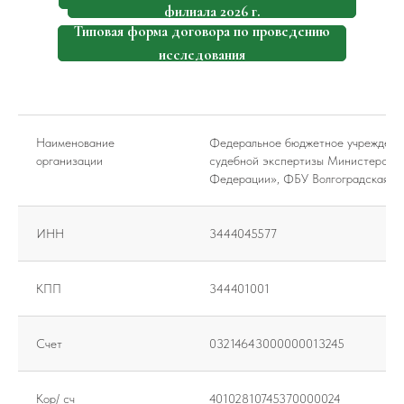
филиала 2026 г.
Типовая форма договора по проведению
исследования
Наименование
Федеральное бюджетное учреждение
организации
судебной экспертизы Министерства
Федерации», ФБУ Волгоградская 
ИНН
3444045577
КПП
344401001
Счет
03214643000000013245
Кор/ сч
40102810745370000024